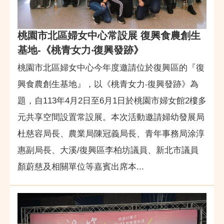
桃園市北區婦女中心常設展 復興食農創生
基地-《桃青女力‧復興發跡》
桃園市北區婦女中心今年度邀請位於復興區的『復
興食農創生基地』，以《桃青女力‧復興發跡》為
題，自113年4月2日至6月1日於桃園市婦女館2樓多
元共享空間設置常設展。本次活動邀請婦幼發展局
杜慈容局長、農業局陳冠義局長、青年事務局涂淳
惠副局長、大溪/復興區李柏坊議員、新北市議員
顏蔚慈及相關單位等嘉賓出席本...