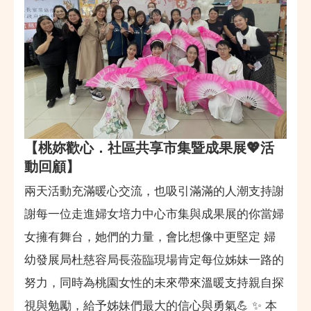
【桃妳歡心．社區共享市集暨成果展💖活
動回顧】
兩天活動充滿暖心交流，也吸引滿滿的人潮支持謝
謝每一位走進婦女培力中心市集與成果展的你當婦
女擁有舞台，她們的力量，會比想像中更堅定 婦
幼發展局杜慈容局長蒞臨現場肯定每位姊妹一路的
努力，同時為桃園女性的未來帶來溫暖支持親自探
視與勉勵，給予姊妹們最大的信心與勇氣💪 ✨ 本