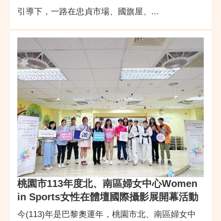
引導下，一路在忠貞市場、國旗屋、...
桃園市113年度北、南區婦女中心Women
in Sports女性在體壇國際攝影展開幕活動
今(113)年是巴黎奧運年，桃園市北、南區婦女中