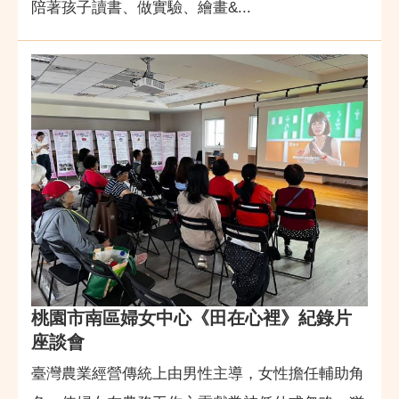
陪著孩子讀書、做實驗、繪畫&...
桃園市南區婦女中心《田在心裡》紀錄片
座談會
臺灣農業經營傳統上由男性主導，女性擔任輔助角