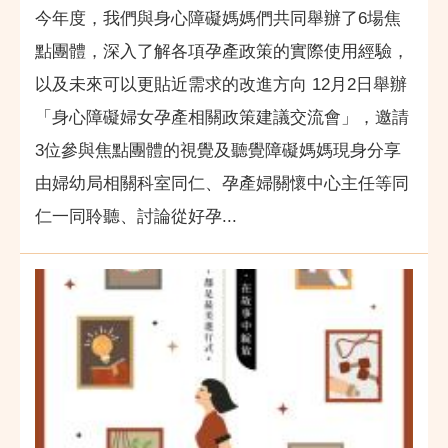
今年度，我們與身心障礙媽媽們共同舉辦了6場焦
點團體，深入了解各項孕產政策的實際使用經驗，
以及未來可以更貼近需求的改進方向 12月2日舉辦
「身心障礙婦女孕產相關政策建議交流會」，邀請
3位參與焦點團體的視覺及聽覺障礙媽媽現身分享
由婦幼局相關科室同仁、孕產婦關懷中心主任等同
仁一同聆聽、討論從好孕...