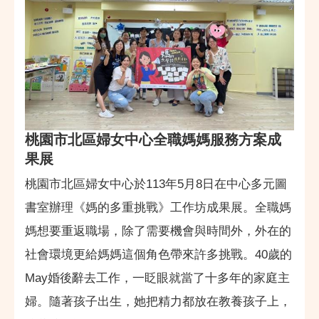
桃園市北區婦女中心全職媽媽服務方案成
果展
桃園市北區婦女中心於113年5月8日在中心多元圖
書室辦理《媽的多重挑戰》工作坊成果展。全職媽
媽想要重返職場，除了需要機會與時間外，外在的
社會環境更給媽媽這個角色帶來許多挑戰。40歲的
May婚後辭去工作，一眨眼就當了十多年的家庭主
婦。隨著孩子出生，她把精力都放在教養孩子上，