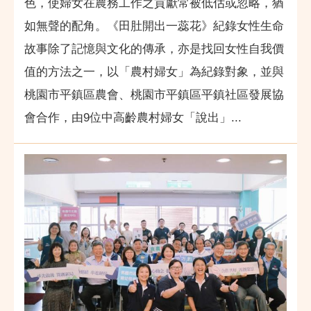
色，使婦女在農務工作之貢獻常被低估或忽略，猶
如無聲的配角。《田肚開出一蕊花》紀錄女性生命
故事除了記憶與文化的傳承，亦是找回女性自我價
值的方法之一，以「農村婦女」為紀錄對象，並與
桃園市平鎮區農會、桃園市平鎮區平鎮社區發展協
會合作，由9位中高齡農村婦女「說出」...