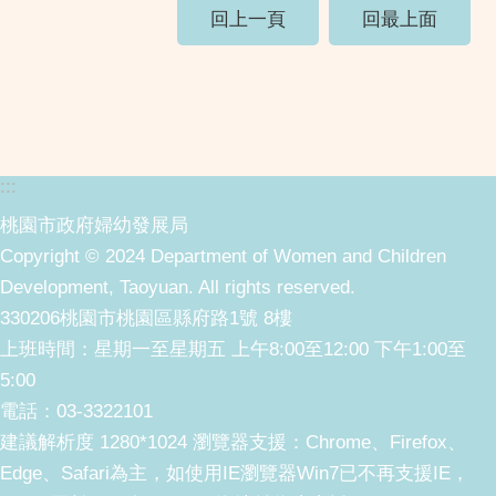
回上一頁
回最上面
:::
桃園市政府婦幼發展局
Copyright © 2024 Department of Women and Children
Development, Taoyuan. All rights reserved.
330206桃園市桃園區縣府路1號 8樓
上班時間：星期一至星期五 上午8:00至12:00 下午1:00至
5:00
電話：03-3322101
建議解析度 1280*1024 瀏覽器支援：Chrome、Firefox、
Edge、Safari為主，如使用IE瀏覽器Win7已不再支援IE，