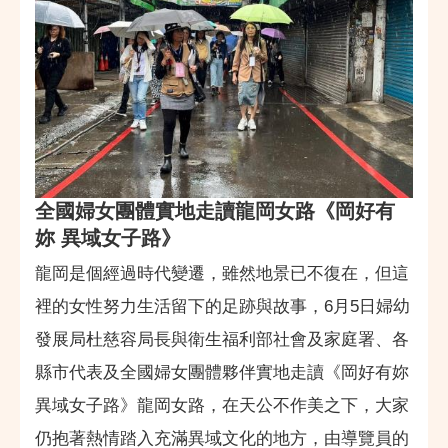
全國婦女團體實地走讀龍岡女路《岡好有
妳 異域女子路》
龍岡是個經過時代變遷，雖然地景已不復在，但這
裡的女性努力生活留下的足跡與故事，6月5日婦幼
發展局杜慈容局長與衛生福利部社會及家庭署、各
縣市代表及全國婦女團體夥伴實地走讀《岡好有妳
異域女子路》龍岡女路，在天公不作美之下，大家
仍抱著熱情踏入充滿異域文化的地方，由導覽員的