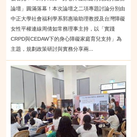
論壇」圓滿落幕！本次論壇之二項專題討論分別由
中正大學社會福利學系郭惠瑜助理教授及台灣障礙
女性平權連線周倩如常務理事主持，以「實踐
CRPD與CEDAW下的身心障礙家庭育兒支持」為
主題，規劃政策研討與實務分享兩...