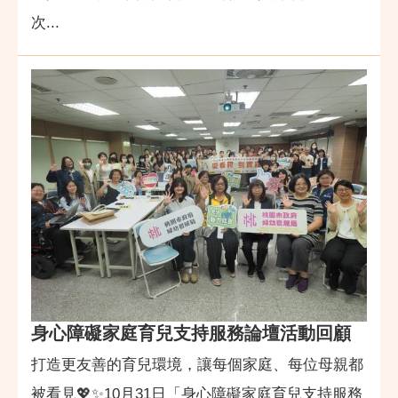
次...
身心障礙家庭育兒支持服務論壇活動回顧
打造更友善的育兒環境，讓每個家庭、每位母親都
被看見💖✨10月31日「身心障礙家庭育兒支持服務