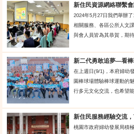
新住民資源網絡聯繫會
2024年5月27日我們舉
相關服務、各區公所人文
與會人員皆為其恭賀，期待新
新二代勇敢追夢—看棒
在上週日(9/1)，本府
園棒球場體驗棒球運動的
行多元文化交流，也希望能夠
新住民服務經驗交流，
桃園市政府婦幼發展局積極