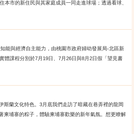
，邀請居住本市的新住民與其家庭成員一同走進球場；透過看球、
務知能與經濟自主能力，由桃園市政府婦幼發展局-北區新
體課程分別於7月19日、7月26日與8月2日假「望見書
伊斯蘭文化特色。3月底我們走訪了暗藏在巷弄裡的龍岡
著柬埔寨的粽子，體驗柬埔寨歡樂的新年氣氛。想更瞭解