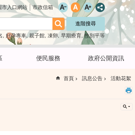
園市入口網站
市政信箱
進階搜尋
名
好孕專車
親子館
凍卵
早期療育
性別平等
區
便民服務
政府公開資訊
首頁
訊息公告
活動花絮