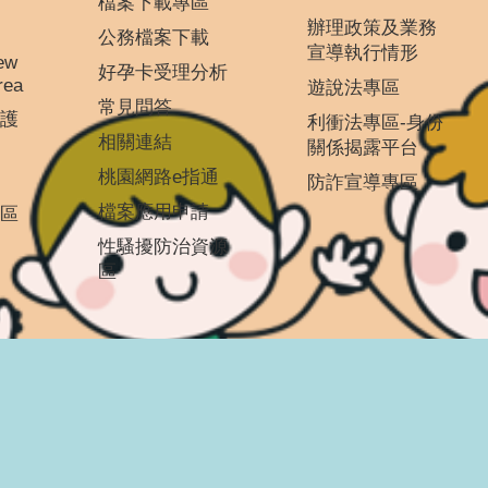
檔案下載專區
辦理政策及業務
公務檔案下載
宣導執行情形
ew
好孕卡受理分析
rea
遊說法專區
常見問答
護
利衝法專區-身份
相關連結
關係揭露平台
桃園網路e指通
防詐宣導專區
檔案應用申請
區
性騷擾防治資源
區