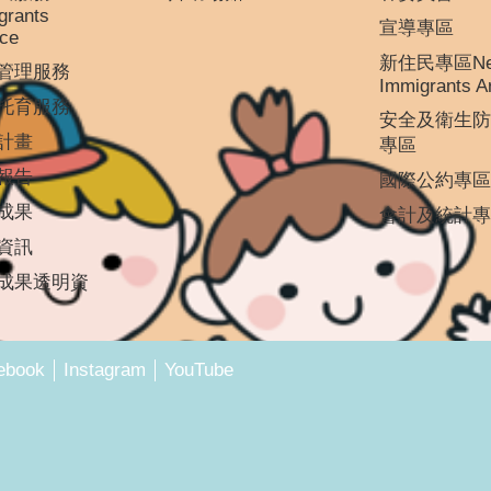
grants
宣導專區
ice
新住民專區N
管理服務
Immigrants A
托育服務
安全及衛生防
計畫
專區
報告
國際公約專區
成果
會計及統計專
資訊
成果透明資
ebook
Instagram
YouTube