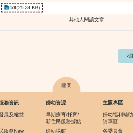
odt(25.34 KB)
其他人閱讀文章
桃
關閉
服務資訊
婦幼資源
主題專區
發展及權益
早期療育/托育/
婦幼福利補助
新住民服務據點
請專區
民服務New
婦幼場館
各委員會