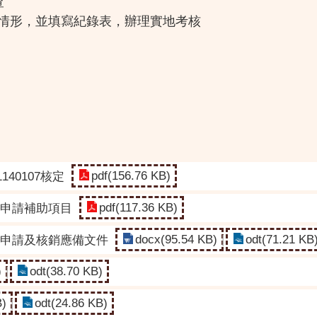
查
情形，並填寫紀錄表，辦理實地考核
pdf(156.76 KB)
40107核定
pdf(117.36 KB)
-申請補助項目
docx(95.54 KB)
odt(71.21 KB
-申請及核銷應備文件
)
odt(38.70 KB)
B)
odt(24.86 KB)