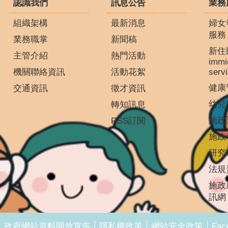
認識我們
訊息公告
業務
組織架構
最新消息
婦女
服務
業務職掌
新聞稿
新住
主管介紹
熱門活動
immi
機關聯絡資訊
活動花絮
serv
健康
交通資訊
徵才資訊
幼兒
轉知訊息
施政
RSS訂閱
施政
研究
法規
施政
訊網
Fac
政府網站資料開放宣告
隱私權政策
網站安全政策