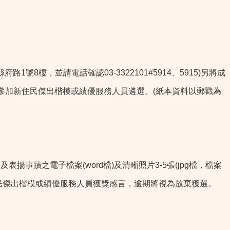
樓，並請電話確認03-3322101#5914、5915)另將成
頭請註記：參加新住民傑出楷模或績優服務人員遴選。(紙本資料以郵戳為
蹟之電子檔案(word檔)及清晰照片3-5張(jpg檔，檔案
：參加新住民傑出楷模或績優服務人員獲獎感言，逾期將視為放棄獲選。