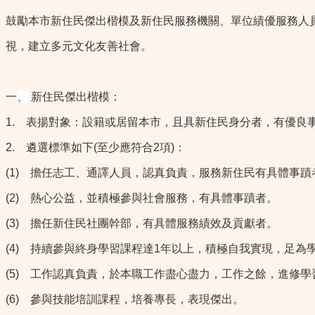
鼓勵本市新住民傑出楷模及新住民服務機關、單位績優服務人
視，建立多元文化友善社會。
一
、
新住民傑出楷模：
1.
表揚對象：設籍或居留本市，且具新住民身分者，有優良事
2.
遴選標準如下(至少應符合2項)：
(1)
擔任志工、通譯人員，認真負責，服務新住民有具體事蹟
(2)
熱心公益，並積極參與社會服務，有具體事蹟者。
(3)
擔任新住民社團幹部，有具體服務績效及貢獻者。
(4)
持續參與終身學習課程達1年以上，積極自我實現，足為
(5)
工作認真負責，於本職工作盡心盡力，工作之餘，進修學
(6)
參與技能培訓課程，培養專長，表現傑出。