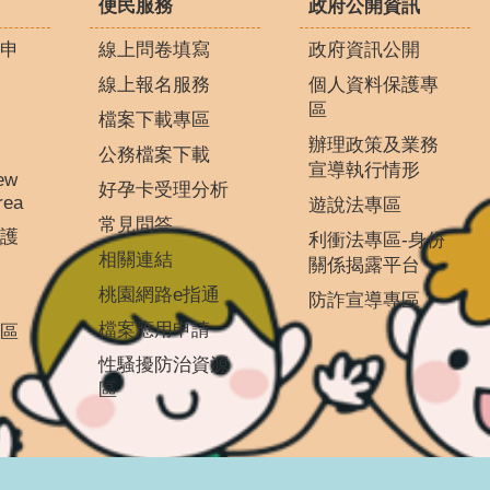
便民服務
政府公開資訊
申
線上問卷填寫
政府資訊公開
線上報名服務
個人資料保護專
區
檔案下載專區
辦理政策及業務
公務檔案下載
宣導執行情形
ew
好孕卡受理分析
rea
遊說法專區
常見問答
護
利衝法專區-身份
相關連結
關係揭露平台
桃園網路e指通
防詐宣導專區
檔案應用申請
區
性騷擾防治資源
區