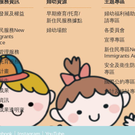
服務資訊
婦幼資源
主題專區
發展及權益
早期療育/托育/
婦幼福利補助
新住民服務據點
請專區
民服務New
婦幼場館
各委員會
grants
宣導專區
ice
新住民專區N
管理服務
Immigrants A
托育服務
安全及衛生防
計畫
專區
報告
國際公約專區
成果
會計及統計專
資訊
成果透明資
ebook
Instagram
YouTube