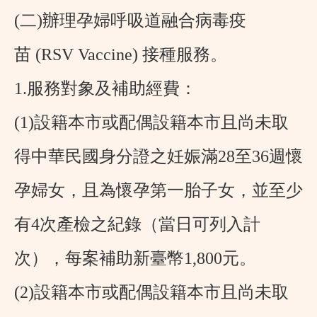
(二)辦理孕婦呼吸道融合病毒疫
苗
(RSV Vaccine)
接種服務。
1.服務對象及補助經費：
(1)設籍本市或配偶設籍本市且尚未取
得中華民國身分證之妊娠滿
28
至
36
週懷
孕婦女，且為懷孕第一胎子女，並至少
有4次產檢之紀錄（當日可列入計
次），每案補助新臺幣
1,800
元。
(2)設籍本市或配偶設籍本市且尚未取