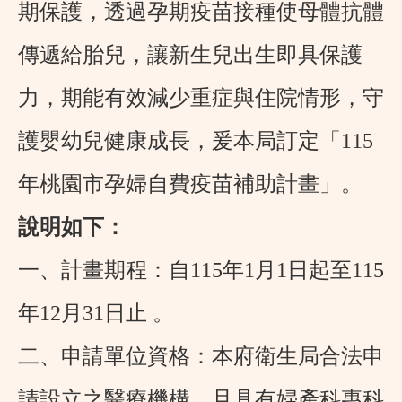
期保護，透過孕期疫苗接種使母體抗體
傳遞給胎兒，讓新生兒出生即具保護
力，期能有效減少重症與住院情形，守
護嬰幼兒健康成長，爰本局訂定「
115
年桃園市孕婦自費疫苗補助計畫」。
說明如下：
一、計畫期程：自
115
年
1
月
1
日起至
115
年
12
月
31
日止
。
二、申請單位資格：本府衛生局合法申
請設立之醫療機構，且具有婦產科專科