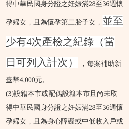
得中華民國身分證之妊娠滿
28
至
36
週懷
並
至
孕婦女，且為懷孕第二胎子女，
少有4次產檢之紀錄（當
日可列入計次）
，每案補助新
臺幣
4,000
元。
(3)設籍本市或配偶設籍本市且尚未取
得中華民國身分證之妊娠滿
28
至
36
週懷
孕婦女，且為身心障礙或中低收入戶或