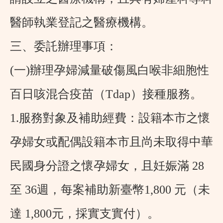
醫師執業登記之醫療機構。
三、委託辦理事項：
(一)辦理孕婦減量破傷風白喉非細胞性
百日咳混合疫苗（
Tdap
）接種服務。
1.服務對象及補助經費：設籍本市之懷
孕婦女或配偶設籍本市且尚未取得中華
民國身分證之懷孕婦女，且妊娠滿
28
至
36
週，每案補助新臺幣
1,800
元（未
達
1,800
元，採實支實付）。