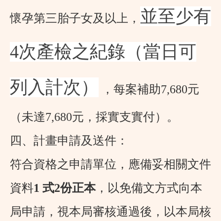
並
至少有
懷孕第三胎子女及以上，
4次產檢之紀錄（當日可
列入計次）
，每案補助
7,680
元
（未達
7,680
元，採實支實付）。
四、計畫申請及送件：
符合資格之申請單位，應備妥相關文件
資料
1
式
2
份正本
，以免備文方式向本
局申請，視本局審核通過後，以本局核