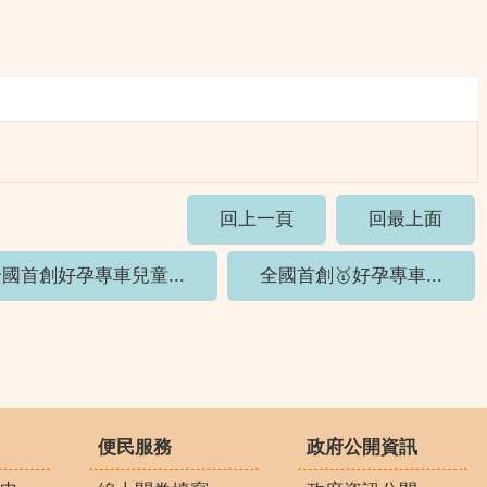
回上一頁
回最上面
國首創好孕專車兒童...
全國首創🥇好孕專車...
便民服務
政府公開資訊