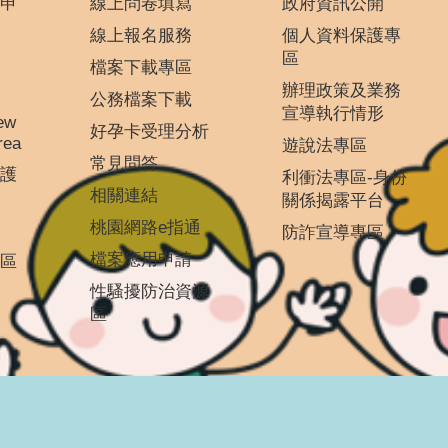
申
線上問卷填寫
政府資訊公開
線上報名服務
個人資料保護專
區
檔案下載專區
辦理政策及業務
公務檔案下載
宣導執行情形
ew
好孕卡受理分析
rea
遊說法專區
常見問答
護
利衝法專區-身份
相關連結
關係揭露平台
桃園網路e指通
防詐宣導專區
檔案應用申請
區
性騷擾防治資源
區