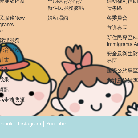
發展及權益
早期療育/托育/
婦幼福利補助
新住民服務據點
請專區
民服務New
婦幼場館
各委員會
grants
宣導專區
ice
新住民專區N
管理服務
Immigrants A
托育服務
安全及衛生防
計畫
專區
報告
國際公約專區
成果
會計及統計專
資訊
成果透明資
ebook
Instagram
YouTube