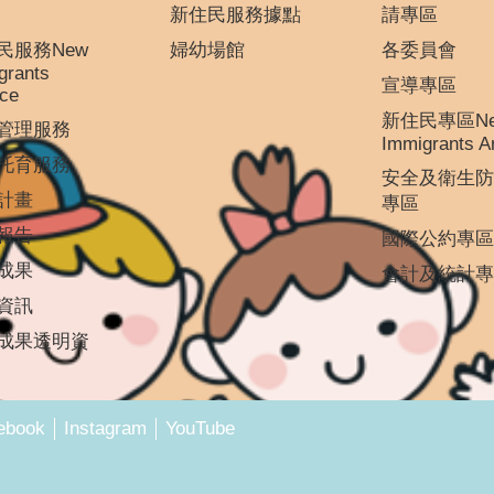
新住民服務據點
請專區
民服務New
婦幼場館
各委員會
grants
宣導專區
ice
新住民專區N
管理服務
Immigrants A
托育服務
安全及衛生防
計畫
專區
報告
國際公約專區
成果
會計及統計專
資訊
成果透明資
ebook
Instagram
YouTube