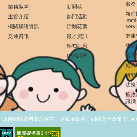
服務
業務職掌
新聞稿
新住
主管介紹
熱門活動
immi
機關聯絡資訊
活動花絮
serv
健康
交通資訊
徵才資訊
幼兒
轉知訊息
施政
RSS訂閱
施政
研究
法規
施政
訊網
Fac
政府網站資料開放宣告
隱私權政策
網站安全政策