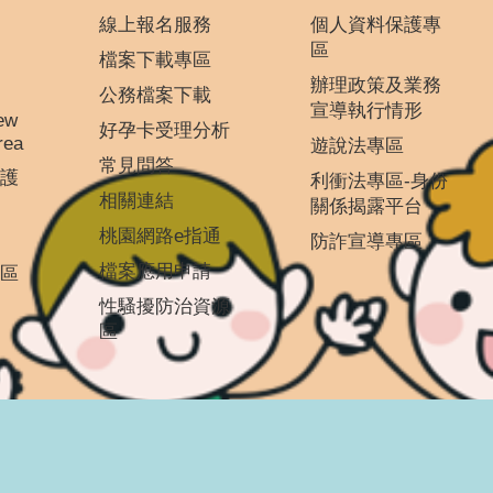
線上報名服務
個人資料保護專
區
檔案下載專區
辦理政策及業務
公務檔案下載
宣導執行情形
ew
好孕卡受理分析
rea
遊說法專區
常見問答
護
利衝法專區-身份
相關連結
關係揭露平台
桃園網路e指通
防詐宣導專區
檔案應用申請
區
性騷擾防治資源
區