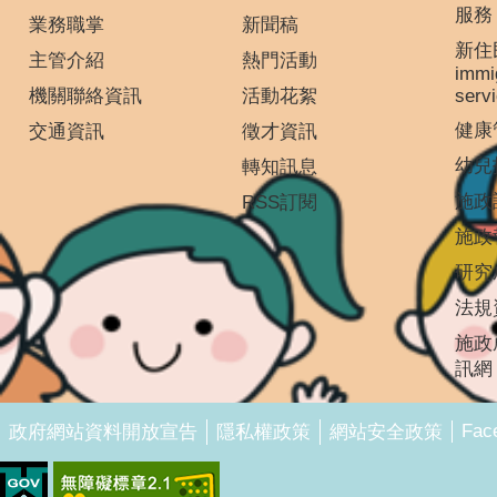
服務
業務職掌
新聞稿
新住
主管介紹
熱門活動
immi
機關聯絡資訊
活動花絮
serv
健康
交通資訊
徵才資訊
幼兒
轉知訊息
施政
RSS訂閱
施政
研究
法規
施政
訊網
Fac
政府網站資料開放宣告
隱私權政策
網站安全政策