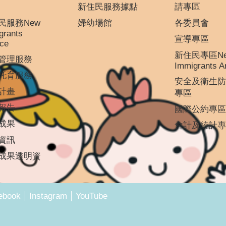
新住民服務據點
請專區
民服務New
婦幼場館
各委員會
grants
宣導專區
ice
新住民專區N
管理服務
Immigrants A
托育服務
安全及衛生防
計畫
專區
報告
國際公約專區
成果
會計及統計專
資訊
成果透明資
ebook
Instagram
YouTube