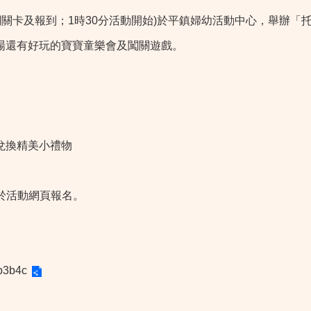
發放闖關卡及報到；1時30分活動開始)於平鎮婦幼活動中心，舉辦
場還有好玩的寶寶童樂會及闖關遊戲。
兌換精美小禮物
時於活動網頁報名。
b3b4c