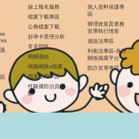
線上報名服務
個人資料保護專
區
檔案下載專區
辦理政策及業務
公務檔案下載
宣導執行情形
ew
好孕卡受理分析
rea
遊說法專區
常見問答
護
利衝法專區-身份
相關連結
關係揭露平台
桃園網路e指通
防詐宣導專區
檔案應用申請
區
性騷擾防治資源
區