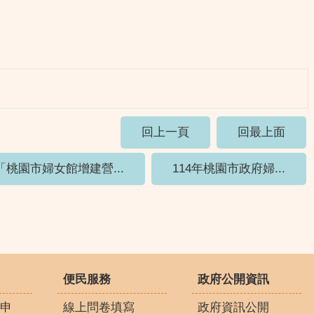
回上一頁
回最上面
「桃園市婦女館增建營...
114年桃園市政府婦...
便民服務
政府公開資訊
申
線上問卷填寫
政府資訊公開