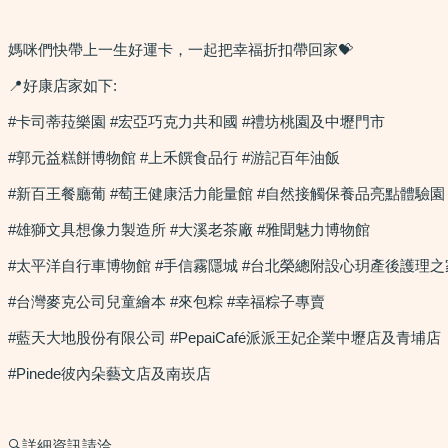
媽咪們快帶上一生好運卡，一起把幸福折扣帶回家💝
📍好康店家如下:
#卡司蒂菈樂園 #宏亞巧克力共和國 #禮坊桃園及中壢門市
#郭元益糕餅博物館 #上禾饌食品行 #游記百年油飯 
#新百王餐廳葡 #萄王健康活力能量館 #自然接觸保養品亮點體驗園
#雄獅文具想像力製造所 #大溪老茶廠 #雅聞魅力博物館
#太平洋自行車博物館 #手信霧隱城 #台北榮總附設心玥產後護理之
#台灣麥克公司兒童繪本 #來包粽 #幸福粽子專賣
#藍天大地股份有限公司 #PepaiCafé派派王妃企業中壢店及青埔店 
#Pinede彼內朵藝文店及南崁店
🔍詳細資訊請洽