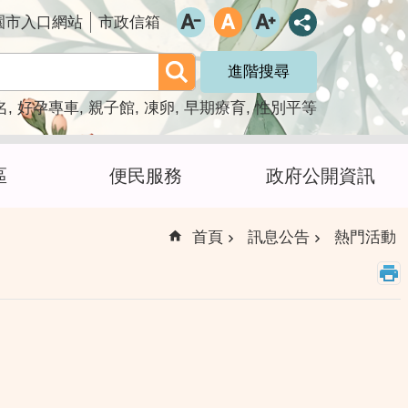
園市入口網站
市政信箱
進階搜尋
名
好孕專車
親子館
凍卵
早期療育
性別平等
區
便民服務
政府公開資訊
首頁
訊息公告
熱門活動