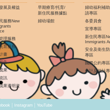
發展及權益
早期療育/托育/
婦幼福利補助
新住民服務據點
請專區
民服務New
婦幼場館
各委員會
grants
宣導專區
ice
新住民專區N
管理服務
Immigrants A
托育服務
安全及衛生防
計畫
專區
報告
國際公約專區
成果
會計及統計專
資訊
成果透明資
ebook
Instagram
YouTube