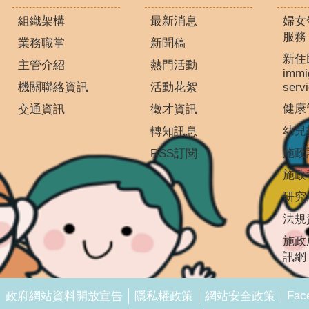
組織架構
最新消息
婦女
服務
業務職掌
新聞稿
新住
主管介紹
熱門活動
immi
機關聯絡資訊
活動花絮
serv
健康
交通資訊
徵才資訊
幼兒
轉知訊息
施政
RSS訂閱
施政
研究
法規
施政
訊網
Fac
政府網站資料開放宣告
隱私權政策
網站安全政策