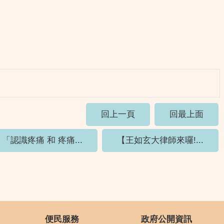
回上一頁
回最上面
「認識疼痛 和 疼痛...
【王如玄大律師來囉!...
便民服務
政府公開資訊