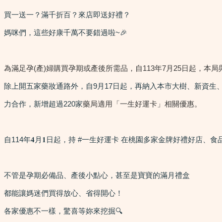
買一送一？滿千折百？來店即送好禮？
媽咪們，這些好康千萬不要錯過啦~🎉
為滿足孕(產)婦購買孕期或產後所需品，自113年7月25日起，本
除上開五家藥妝通路外，自9月17日起，再納入本市大樹、新資
力合作，新增超過220家
藥局適用「一生好運卡」相關優惠。
自114年𝟒月𝟏日起，持 #一生好運卡 在桃園多家金牌好禮好店
不管是孕期必備品、產後小點心，甚至是寶寶的滿月禮盒
都能讓媽迷們買得放心、省得開心！
各家優惠不一樣，驚喜等妳來挖掘🔍