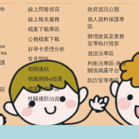
申
線上問卷填寫
政府資訊公開
線上報名服務
個人資料保護專
區
檔案下載專區
辦理政策及業務
公務檔案下載
宣導執行情形
ew
好孕卡受理分析
rea
遊說法專區
常見問答
護
利衝法專區-身份
相關連結
關係揭露平台
桃園網路e指通
防詐宣導專區
檔案應用申請
區
性騷擾防治資源
區