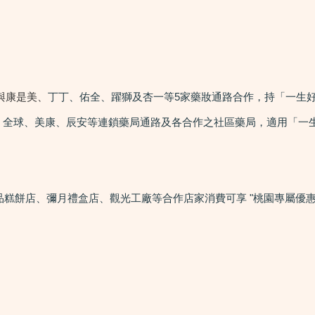
局與康是美、
丁丁、佑全、躍獅及杏一等5家藥妝通路合作，持「一生
生、全球、美康、辰安等連鎖藥局通路及各合作之社區藥局，適用「一
、食品糕餅店、彌月禮盒店、觀光工廠等合作店家消費可享 "桃園專屬優惠