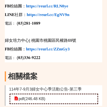
𝐅𝐁
粉絲團：
https://reurl.cc/RLN0ye
𝐋𝐈𝐍𝐄
社群：
https://reurl.cc/EgNV9n
(
𝟎𝟑
)
𝟐𝟖𝟏
-
𝟏𝟎𝟖𝟗
電話
：
婦女培力中心
|
桃園市桃園區民權路
69
號
𝐅𝐁
粉絲團：
https://reurl.cc/ZZmGy3
(
𝟎𝟑
)
𝟑𝟑𝟔
-
𝟗𝟐𝟐𝟐
電話
：
相關檔案
114年7-9月3婦女中心季活動公告-第三季
pdf(246.48 KB)