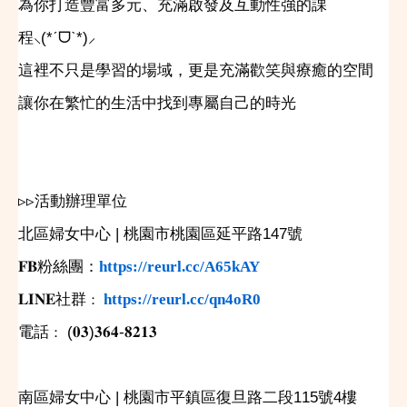
為你打造豐富多元、充滿啟發及互動性強的課
程⸜(*ˊᗜˋ*)⸝
這裡不只是學習的場域，更是充滿歡笑與療癒的空間
讓你在繁忙的生活中找到專屬自己的時光
▹▹
活動辦理單位
北區婦女中心
|
桃園市桃園區延平路
147
號
𝐅𝐁
粉絲團：
https://reurl.cc/A65kAY
𝐋𝐈𝐍𝐄
社群
https://reurl.cc/qn4oR0
：
電話
(
𝟎𝟑
)
𝟑𝟔𝟒
-
𝟖𝟐𝟏𝟑
：
南區婦女中心
|
桃園市平鎮區復旦路二段
115
號
4
樓