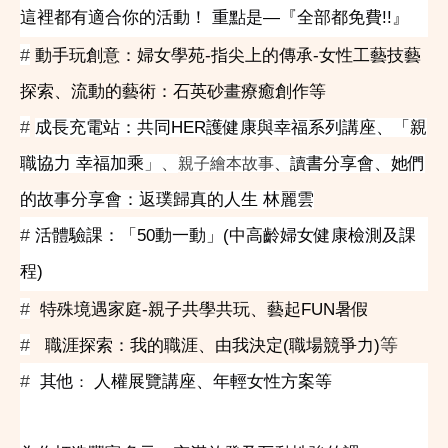
這裡都有適合你的活動！ 重點是—『全部都免費!!』
#
動手玩創意：婦女學苑
-
指尖上的傳承-女性工藝技藝
探索、流動的藝術：石英砂畫療癒創作等
#
成長充電站：共同
HER
護健康與幸福系列講座、「親
職協力
幸福加乘
」、
書分享會、她們
親子繪本故事
、讀
的故事分享會：返璞歸真的人生
林麗雲
#
活體驗課：「50動一動」(中高齡婦女健康檢測及課
程)
#
特殊境遇家庭-親子共學共玩、藝起
FUN
暑假
#
等
職涯探索：我的職涯、由我決定(職場競爭力
)
#
其他
人權展覽講座、年輕女性方案等
：