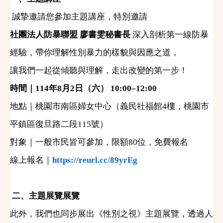
誠摯邀請您參加主題講座，特別邀請
社團法人防暴聯盟
廖書雯秘書長
深入剖析第一線防暴
經驗，帶你理解性別暴力的樣貌與因應之道，
讓我們一起從傾聽與理解，走出改變的第一步！
時間｜
114
年
8
月
2
日（六）
10:00–12:00
地點｜桃園市南區婦女中心（義民社福館
4
樓，桃園市
平鎮區復旦路二段
115
號）
對象｜一般市民皆可參加，限額
80
位，免費報名
線上報名｜
https://reurl.cc/89yrEg
二、主題展覽展覽
此外，我們也同步展出《性別之視》主題展覽，透過人