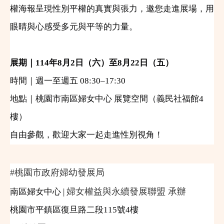
權海報呈現性別平權的真實與張力，邀您走進展場，用
眼睛與心感受多元與平等的力量。
展期｜
114
年
8
月
2
日（六）至
8
月
22
日（五）
時間｜週一至週五
08:30–17:30
地點｜桃園市南區婦女中心
展覽空間（義民社福館
4
樓）
自由參觀，歡迎大家一起走進性別視角！
#
桃園市政府婦幼發展局
婦女權益與永續發展聯盟 承辦
南區婦女中心 |
桃園市平鎮區復旦路二段115號4樓