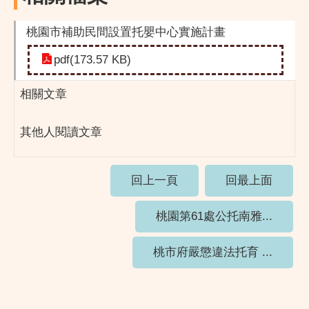
桃園市補助民間設置托嬰中心實施計畫
pdf(173.57 KB)
相關文章
其他人閱讀文章
回上一頁
回最上面
桃園第61處公托南雅...
桃市府嚴懲違法托育 ...