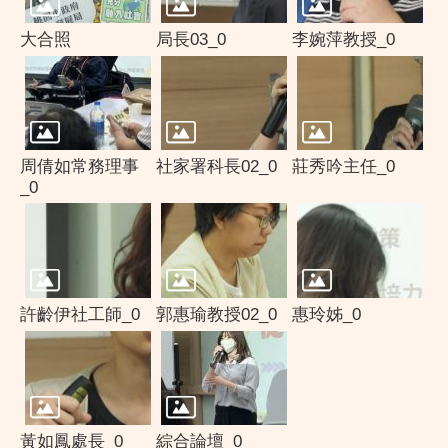
大合照
局長03_0
李婉萍教授_0
周倩如常務理事
社家署科長02_0
莊秀吟主任_0
_0
許齡伊社工師_0
郭惠瑜教授02_0
惠玲姊_0
黃如鳳處長_0
綜合論壇_0