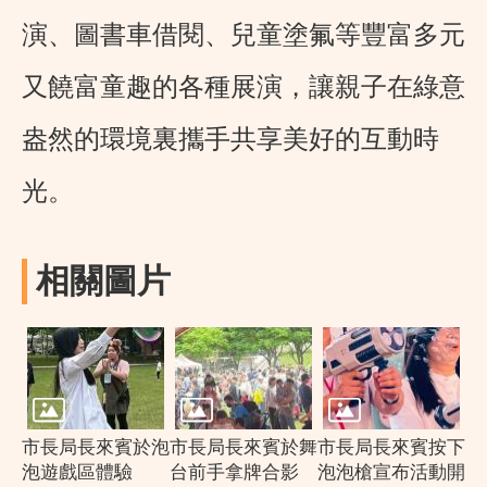
演、圖書車借閱、兒童塗氟等豐富多元
又饒富童趣的各種展演，讓親子在綠意
盎然的環境裏攜手共享美好的互動時
光。
相關圖片
市長局長來賓於泡
市長局長來賓於舞
市長局長來賓按下
泡遊戲區體驗
台前手拿牌合影
泡泡槍宣布活動開