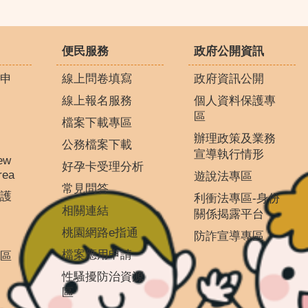
便民服務
政府公開資訊
申
線上問卷填寫
政府資訊公開
線上報名服務
個人資料保護專
區
檔案下載專區
辦理政策及業務
公務檔案下載
宣導執行情形
ew
好孕卡受理分析
rea
遊說法專區
常見問答
護
利衝法專區-身份
相關連結
關係揭露平台
桃園網路e指通
防詐宣導專區
檔案應用申請
區
性騷擾防治資源
區