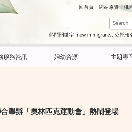
回首頁
網站導覽
桃
new immigrants
熱門關鍵字
公托報
務服務資訊
婦幼資源
主題專
館聯合舉辦「奧林匹克運動會」熱鬧登場