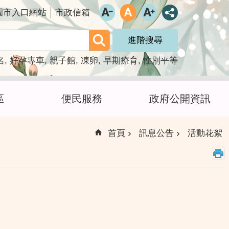
園市入口網站
市政信箱
進階搜尋
名
好孕專車
親子館
凍卵
早期療育
性別平等
區
便民服務
政府公開資訊
首頁
訊息公告
活動花絮