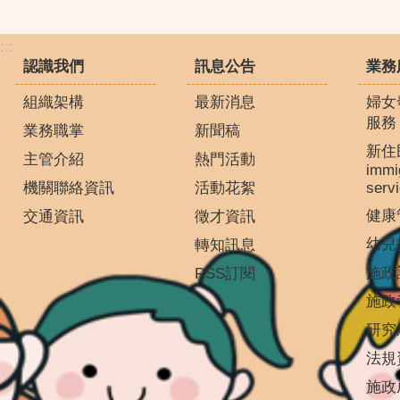
:::
認識我們
訊息公告
業務
組織架構
最新消息
婦女
服務
業務職掌
新聞稿
新住
主管介紹
熱門活動
immi
機關聯絡資訊
活動花絮
serv
健康
交通資訊
徵才資訊
幼兒
轉知訊息
施政
RSS訂閱
施政
研究
法規
施政