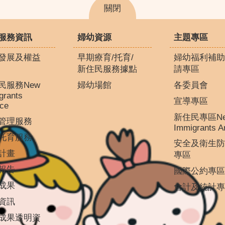
關閉
服務資訊
婦幼資源
主題專區
發展及權益
早期療育/托育/
婦幼福利補助
新住民服務據點
請專區
民服務New
婦幼場館
各委員會
grants
宣導專區
ice
新住民專區N
管理服務
Immigrants A
托育服務
安全及衛生防
計畫
專區
報告
國際公約專區
成果
會計及統計專
資訊
成果透明資