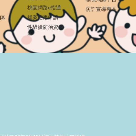
桃園網路e指通
防詐宣導專區
檔案應用申請
區
性騷擾防治資源
區