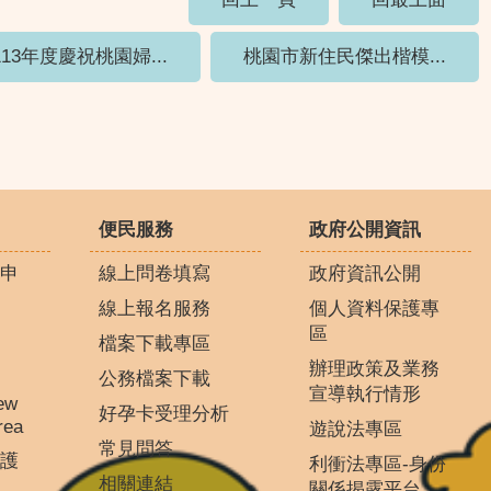
113年度慶祝桃園婦...
桃園市新住民傑出楷模...
便民服務
政府公開資訊
申
線上問卷填寫
政府資訊公開
線上報名服務
個人資料保護專
區
檔案下載專區
辦理政策及業務
公務檔案下載
宣導執行情形
ew
好孕卡受理分析
rea
遊說法專區
常見問答
護
利衝法專區-身份
相關連結
關係揭露平台