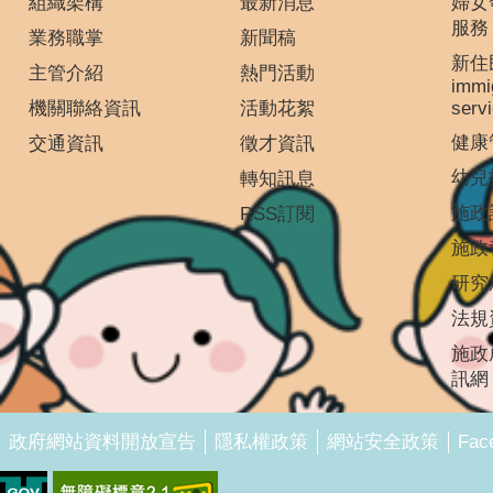
組織架構
最新消息
婦女
服務
業務職掌
新聞稿
新住
主管介紹
熱門活動
immi
機關聯絡資訊
活動花絮
serv
健康
交通資訊
徵才資訊
幼兒
轉知訊息
施政
RSS訂閱
施政
研究
法規
施政
訊網
Fac
政府網站資料開放宣告
隱私權政策
網站安全政策