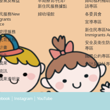
發展及權益
早期療育/托育/
婦幼福利補助
新住民服務據點
請專區
民服務New
婦幼場館
各委員會
grants
宣導專區
ice
新住民專區N
管理服務
Immigrants A
托育服務
安全及衛生防
計畫
專區
報告
國際公約專區
成果
會計及統計專
資訊
成果透明資
ebook
Instagram
YouTube