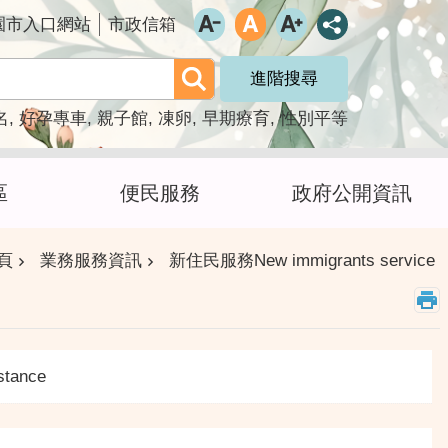
園市入口網站
市政信箱
進階搜尋
名
好孕專車
親子館
凍卵
早期療育
性別平等
區
便民服務
政府公開資訊
頁
業務服務資訊
新住民服務New immigrants service
stance