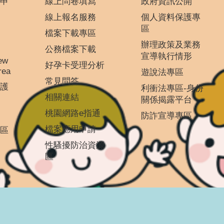
申
線上問卷填寫
政府資訊公開
線上報名服務
個人資料保護專
區
檔案下載專區
辦理政策及業務
公務檔案下載
宣導執行情形
ew
好孕卡受理分析
rea
遊說法專區
常見問答
護
利衝法專區-身份
相關連結
關係揭露平台
桃園網路e指通
防詐宣導專區
檔案應用申請
區
性騷擾防治資源
區