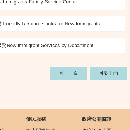
rants Family Service Center
ly Resource Links for New Immigrants
mmigrant Services by Department
回上一頁
回最上面
便民服務
政府公開資訊