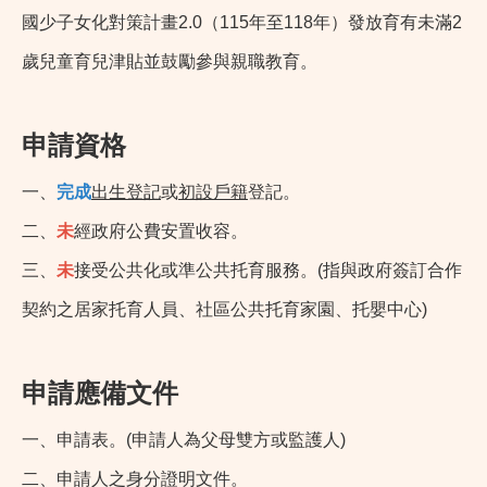
國少子女化對策計畫2.0（115年至118年）發放育有未滿2
歲兒童育兒津貼並鼓勵參與親職教育。
申請資格
一、
完成
出生登記
或
初設戶籍
登記。
二、
未
經政府公費安置收容。
三、
未
接受公共化或準公共托育服務。(指與政府簽訂合作
契約之居家托育人員、社區公共托育家園、托嬰中心)
申請應備文件
一、申請表。(申請人為父母雙方或監護人)
二、申請人之身分證明文件。