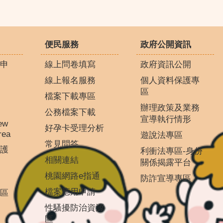
便民服務
政府公開資訊
申
線上問卷填寫
政府資訊公開
線上報名服務
個人資料保護專
區
檔案下載專區
辦理政策及業務
公務檔案下載
宣導執行情形
ew
好孕卡受理分析
rea
遊說法專區
常見問答
護
利衝法專區-身份
相關連結
關係揭露平台
桃園網路e指通
防詐宣導專區
檔案應用申請
區
性騷擾防治資源
區