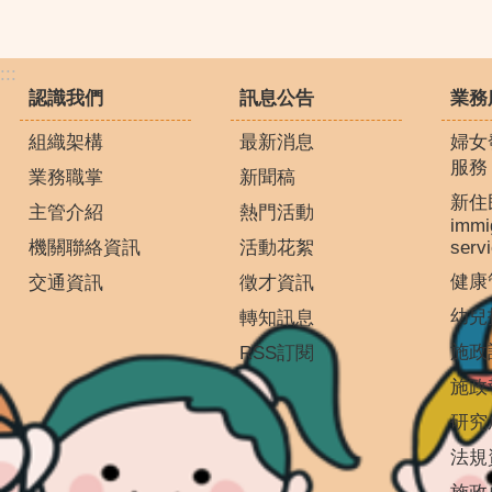
:::
認識我們
訊息公告
業務
組織架構
最新消息
婦女
服務
業務職掌
新聞稿
新住
主管介紹
熱門活動
immi
機關聯絡資訊
活動花絮
serv
健康
交通資訊
徵才資訊
幼兒
轉知訊息
施政
RSS訂閱
施政
研究
法規