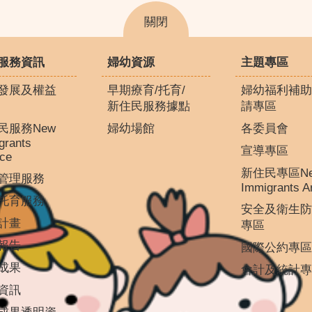
關閉
服務資訊
婦幼資源
主題專區
發展及權益
早期療育/托育/
婦幼福利補助
新住民服務據點
請專區
民服務New
婦幼場館
各委員會
grants
宣導專區
ice
新住民專區N
管理服務
Immigrants A
托育服務
安全及衛生防
計畫
專區
報告
國際公約專區
成果
會計及統計專
資訊