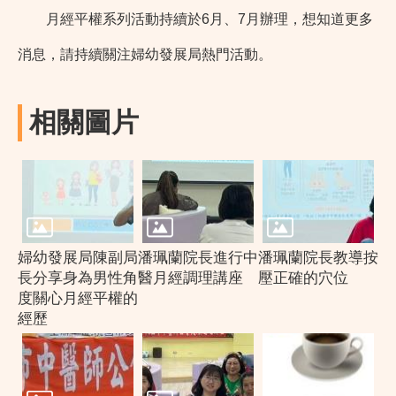
月經平權系列活動持續於6月、7月辦理，想知道更多
消息，請持續關注
婦幼發展局熱門活動
。
相關圖片
婦幼發展局陳副局
潘珮蘭院長進行中
潘珮蘭院長教導按
長分享身為男性角
醫月經調理講座
壓正確的穴位
度關心月經平權的
經歷