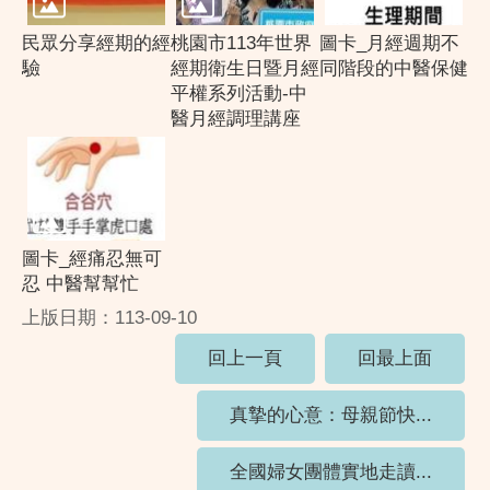
民眾分享經期的經
桃園市113年世界
圖卡_月經週期不
驗
經期衛生日暨月經
同階段的中醫保健
平權系列活動-中
醫月經調理講座
圖卡_經痛忍無可
忍 中醫幫幫忙
上版日期：113-09-10
回上一頁
回最上面
真摯的心意：母親節快...
全國婦女團體實地走讀...