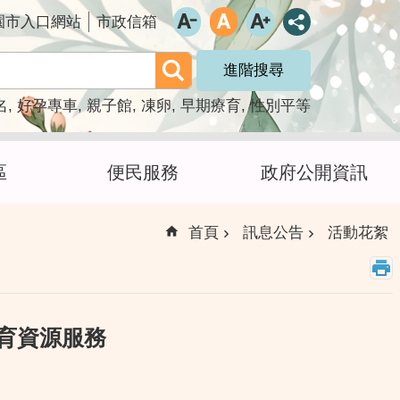
園市入口網站
市政信箱
進階搜尋
名
好孕專車
親子館
凍卵
早期療育
性別平等
區
便民服務
政府公開資訊
首頁
訊息公告
活動花絮
育資源服務