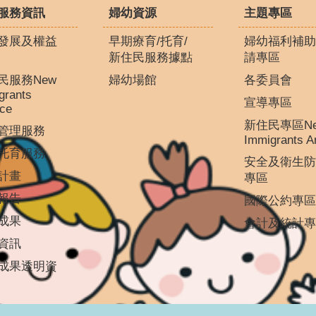
服務資訊
婦幼資源
主題專區
發展及權益
早期療育/托育/
婦幼福利補助
新住民服務據點
請專區
民服務New
婦幼場館
各委員會
grants
宣導專區
ice
新住民專區N
管理服務
Immigrants A
托育服務
安全及衛生防
計畫
專區
報告
國際公約專區
成果
會計及統計專
資訊
成果透明資