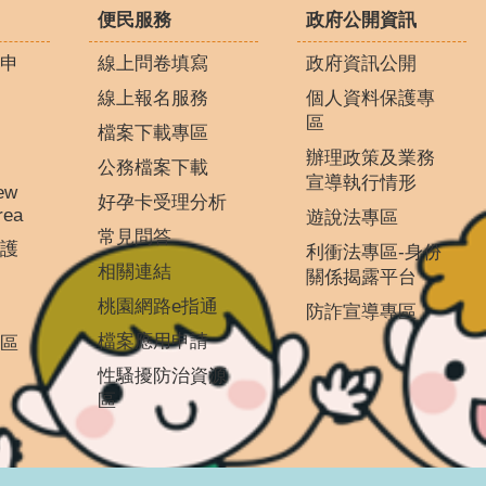
便民服務
政府公開資訊
申
線上問卷填寫
政府資訊公開
線上報名服務
個人資料保護專
區
檔案下載專區
辦理政策及業務
公務檔案下載
宣導執行情形
ew
好孕卡受理分析
rea
遊說法專區
常見問答
護
利衝法專區-身份
相關連結
關係揭露平台
桃園網路e指通
防詐宣導專區
檔案應用申請
區
性騷擾防治資源
區