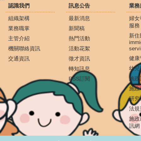
認識我們
訊息公告
業務
組織架構
最新消息
婦女
服務
業務職掌
新聞稿
新住
主管介紹
熱門活動
immi
機關聯絡資訊
活動花絮
serv
健康
交通資訊
徵才資訊
幼兒
轉知訊息
施政
RSS訂閱
施政
研究
法規
施政
訊網