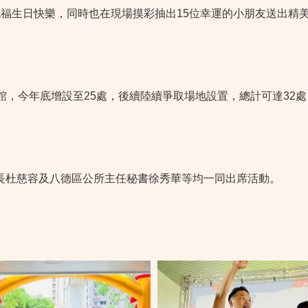
生日快樂，同時也在現場摸彩抽出15位幸運的小朋友送出精美
，今年底增設至25處，後續陸續爭取場地設置，總計可達32處
杜慈容及八德區公所主任秘書徐秀華等均一同出席活動。