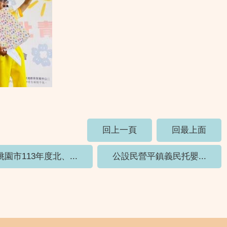
回上一頁
回最上面
桃園市113年度北、...
公設民營平鎮義民托嬰...