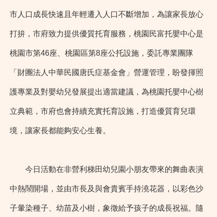
市人口成長快速且年輕遷入人口不斷增加，為讓家長放心
打拚，市府致力提供優質托育服務，桃園民富托嬰中心是
桃園市第46座、桃園區第8座公托設施，委託專業團隊
「財團法人中華民國唐氏症基金會」營運管理，盼發揮照
護專業及對嬰幼兒發展提出適當建議，為桃園托嬰中心樹
立典範，市府也會持續充實托育設施，打造優質育兒環
境，讓家長都能夠安心生養。
今日活動在非營利梯田幼兒園小朋友帶來的舞曲表演
中熱鬧開場，並由市長及與會貴賓手持澆花器，以彩色沙
子暈染種子、幼苗及小樹，象徵給予孩子的成長祝福。隨