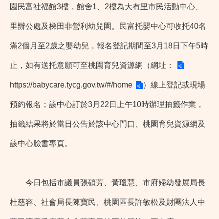
園民富社福館3樓，館舍1、2樓為大有里市民活動中心、
里辦公處及梯田非營利幼兒園。民富托嬰中心可收托40名
滿2個月至2歲之嬰幼兒，報名登記期間至3月18日下午5時
止，如有送托意願可至桃園育兒資源網（網址：
https://babycare.tycg.gov.tw/#/home
）線上登記或現場
預約報名；該中心訂於3月22日上午10時辦理抽籤作業，
抽籤結果將於當日公告於該中心門口、桃園育兒資源網及
該中心臉書專頁。
今日包括市議員張碩芳、黃瓊慧、市府婦幼發展局長
杜慈容、社會局長陳寶民、桃園區長許敏松及財團法人中