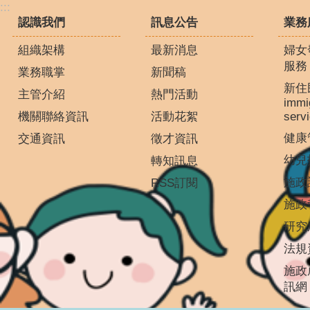
:::
認識我們
訊息公告
業務
組織架構
最新消息
婦女
服務
業務職掌
新聞稿
新住
主管介紹
熱門活動
immi
機關聯絡資訊
活動花絮
serv
健康
交通資訊
徵才資訊
幼兒
轉知訊息
施政
RSS訂閱
施政
研究
法規
施政
訊網