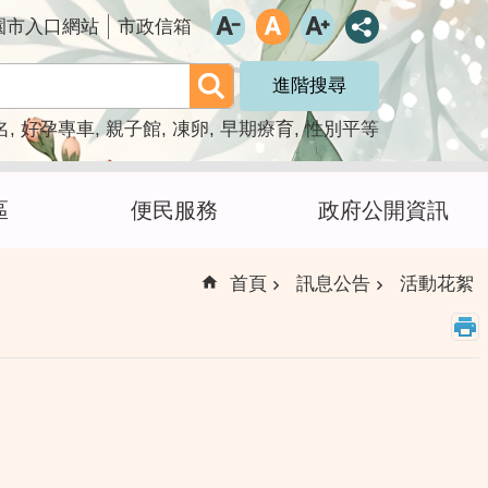
園市入口網站
市政信箱
進階搜尋
名
好孕專車
親子館
凍卵
早期療育
性別平等
區
便民服務
政府公開資訊
首頁
訊息公告
活動花絮