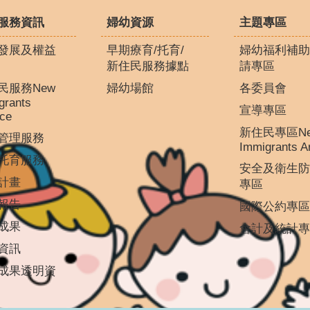
服務資訊
婦幼資源
主題專區
發展及權益
早期療育/托育/
婦幼福利補助
新住民服務據點
請專區
民服務New
婦幼場館
各委員會
grants
宣導專區
ice
新住民專區N
管理服務
Immigrants A
托育服務
安全及衛生防
計畫
專區
報告
國際公約專區
成果
會計及統計專
資訊
成果透明資