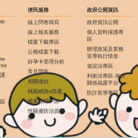
便民服務
政府公開資訊
申
線上問卷填寫
政府資訊公開
線上報名服務
個人資料保護專
區
檔案下載專區
辦理政策及業務
公務檔案下載
宣導執行情形
ew
好孕卡受理分析
rea
遊說法專區
常見問答
護
利衝法專區-身份
相關連結
關係揭露平台
桃園網路e指通
防詐宣導專區
檔案應用申請
區
性騷擾防治資源
區