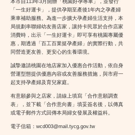
本市自113年3月開辦「桃園好孕專車」，並發行
「一生好運卡」，提供孕期至產後1年內之孕產婦
乘車補助服務。為進一步擴大孕產婦生活支持，本
局規劃串聯婦幼友善店家，讓持卡民眾於合作店家
消費時，出示「一生好運卡」即可享有桃園專屬優
惠，期透過「百工百業挺孕產婦」的實際行動，共
同營造更友善、更安心的生養環境。
誠摯邀請桃園在地店家加入優惠合作活動，依自身
營運型態提供優惠內容或友善服務措施，與市府一
起支持孕產婦及育兒家庭。
有意願參與之店家，請線上填寫「合作意願調查
表」，並下載「合作意向書」填妥簽名後，以傳真
或電子郵件方式回傳本局婦女發展及權益科。
電子信箱：wcd003@mail.tycg.gov.tw