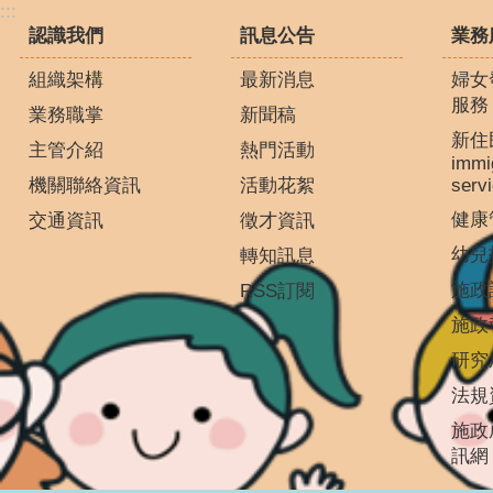
:::
認識我們
訊息公告
業務
組織架構
最新消息
婦女
服務
業務職掌
新聞稿
新住
主管介紹
熱門活動
immi
機關聯絡資訊
活動花絮
serv
健康
交通資訊
徵才資訊
幼兒
轉知訊息
施政
RSS訂閱
施政
研究
法規
施政
訊網