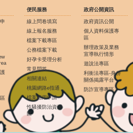
便民服務
政府公開資訊
申
線上問卷填寫
政府資訊公開
線上報名服務
個人資料保護專
區
檔案下載專區
辦理政策及業務
公務檔案下載
宣導執行情形
ew
好孕卡受理分析
rea
遊說法專區
常見問答
護
利衝法專區-身份
相關連結
關係揭露平台
桃園網路e指通
防詐宣導專區
檔案應用申請
區
性騷擾防治資源
區