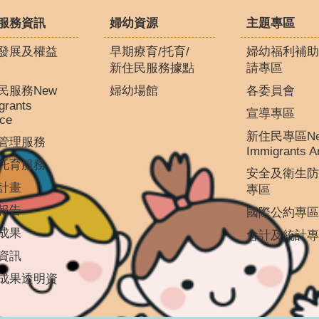
服務資訊
婦幼資源
主題專區
發展及權益
早期療育/托育/
婦幼福利補助
新住民服務據點
請專區
民服務New
婦幼場館
各委員會
grants
宣導專區
ice
新住民專區N
管理服務
Immigrants A
托育服務
安全及衛生防
計畫
專區
報告
國際公約專區
成果
會計及統計專
資訊
成果透明資