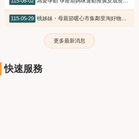
115-06-02
為愛孕動 孕產期媽咪運動推廣及成長課程6月份開課資訊
115-05-29
桃姊妹・母親節暖心市集鄰里淘好物即將登場
更多最新消息
快速服務