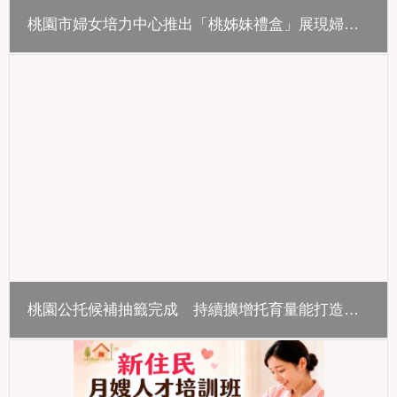
桃園市婦女培力中心推出「桃姊妹禮盒」展現婦女培力成果，攜手公益合作傳遞溫暖
桃園公托候補抽籤完成 持續擴增托育量能打造友善育兒環境