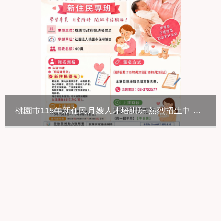
桃園市115年新住民月嫂人才培訓班 熱烈招生中 培育專業月嫂人才 協助新住民開創就業新契機