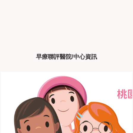
早療聯評醫院/中心資訊