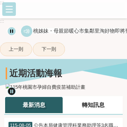
:::
跳到主要內容區塊
:::
桃姊妹・母親節暖心市集鄰里淘好物即將
上一則
下一則
近期活動海報
最新消息
轉知訊息
115-08-05
公告本局健康管理科業務助理等3名職缺面試甄選結果