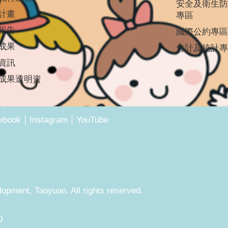
安全及衛生防
計畫
專區
報告
國際公約專區
成果
會計及統計專
資訊
成果透明資
ebook
Instagram
YouTube
pment, Taoyuan. All rights reserved.
0