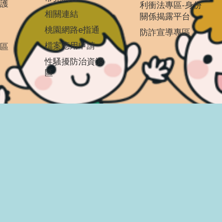
護
利衝法專區-身份
相關連結
關係揭露平台
桃園網路e指通
防詐宣導專區
檔案應用申請
區
性騷擾防治資源
區