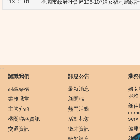
113-01-01
桃園市政府社會局106-107婦女福利施政
:::
認識我們
訊息公告
業務
組織架構
最新消息
婦女
服務
業務職掌
新聞稿
新住
主管介紹
熱門活動
immi
機關聯絡資訊
活動花絮
serv
健康
交通資訊
徵才資訊
幼兒
轉知訊息