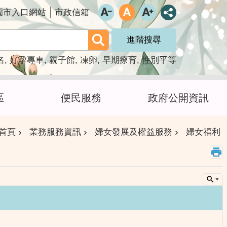
園市入口網站
市政信箱
進階搜尋
名
好孕專車
親子館
凍卵
早期療育
性別平等
區
便民服務
政府公開資訊
首頁
業務服務資訊
婦女發展及權益服務
婦女福利